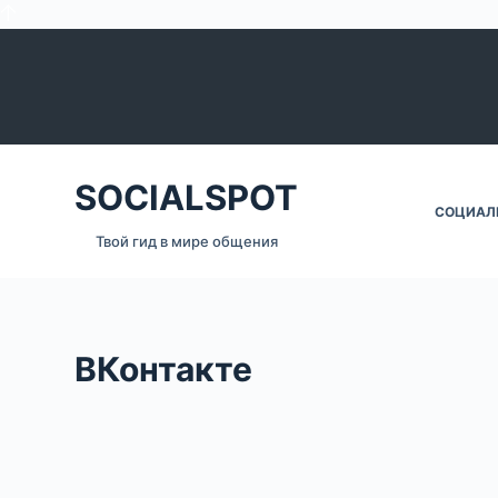
П
е
р
е
й
т
SOCIALSPOT
и
СОЦИАЛЬ
к
Твой гид в мире общения
с
у
т
и
ВКонтакте